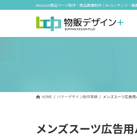
コ
ナ
Amazon商品ページ制作・商品画像制作｜A+コンテンツ・動
ン
ビ
テ
ゲ
ン
ー
ツ
シ
へ
ョ
ス
ン
キ
に
ッ
移
プ
動
HOME
バナーデザイン制作実績
メンズスーツ広告用
メンズスーツ広告用