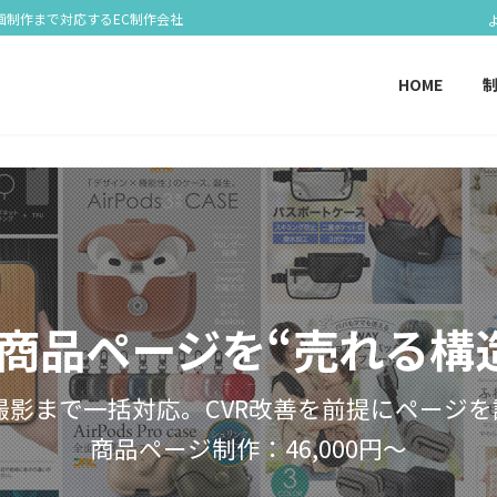
画制作まで対応するEC制作会社
HOME
on商品ページを“売れる構
撮影まで一括対応。CVR改善を前提にページ
商品ページ制作：46,000円〜