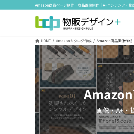
コ
ナ
Amazon商品ページ制作・商品画像制作｜A+コンテンツ・動
ン
ビ
テ
ゲ
ン
ー
ツ
シ
HOME
Amazonカタログ作成
Amazon商品画像作成
へ
ョ
ス
ン
キ
に
ッ
移
プ
動
Amaz
画像・A+・