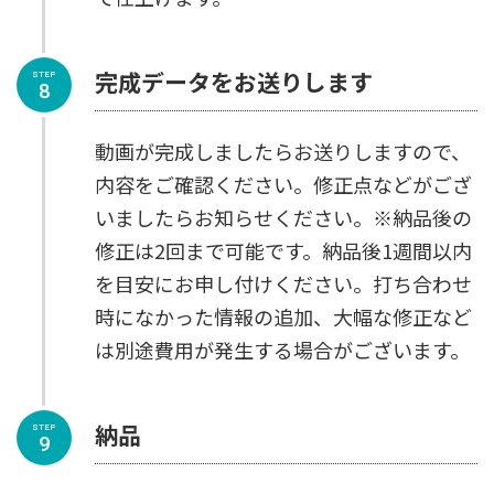
完成データをお送りします
STEP
8
動画が完成しましたらお送りしますので、
内容をご確認ください。修正点などがござ
いましたらお知らせください。※納品後の
修正は2回まで可能です。納品後1週間以内
を目安にお申し付けください。打ち合わせ
時になかった情報の追加、大幅な修正など
は別途費用が発生する場合がございます。
納品
STEP
9