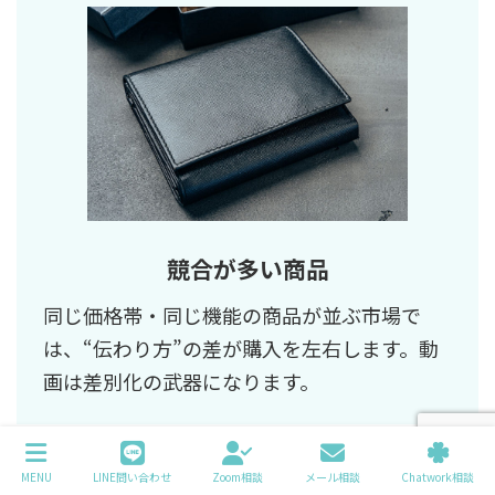
競合が多い商品
同じ価格帯・同じ機能の商品が並ぶ市場で
は、“伝わり方”の差が購入を左右します。動
画は差別化の武器になります。
MENU
LINE問い合わせ
Zoom相談
メール相談
Chatwork相談