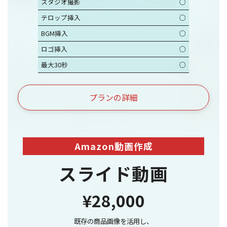
スタジオ撮影
○
テロップ挿入
○
BGM挿入
○
ロゴ挿入
○
最大30秒
○
プランの詳細
Amazon動画作成
スライド動画
¥28,000
既存の商品画像を活用し、