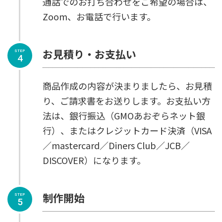
通話でのお打ち合わせをご希望の場合は、
Zoom、お電話で行います。
お見積り・お支払い
STEP
4
商品作成の内容が決まりましたら、お見積
り、ご請求書をお送りします。お支払い方
法は、銀行振込（GMOあおぞらネット銀
行）、またはクレジットカード決済（VISA
／mastercard／Diners Club／JCB／
DISCOVER）になります。
制作開始
STEP
5