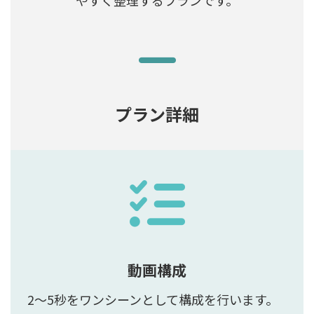
プラン詳細
動画構成
2～5秒をワンシーンとして構成を行います。