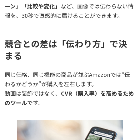
ーン」「比較や変化」
など、画像では伝わらない情
報を、30秒で直感的に届けることができます。
競合との差は「伝わり方」で決
まる
同じ価格、同じ機能の商品が並ぶAmazonでは“伝
わるかどうか”が購入を左右します。
動画は装飾ではなく、
CVR（購入率）を高めるため
のツール
です。