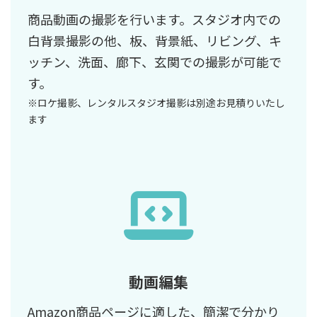
商品動画の撮影を行います。スタジオ内での
白背景撮影の他、板、背景紙、リビング、キ
ッチン、洗面、廊下、玄関での撮影が可能で
す。
※ロケ撮影、レンタルスタジオ撮影は別途お見積りいたし
ます
動画編集
Amazon商品ページに適した、簡潔で分かり