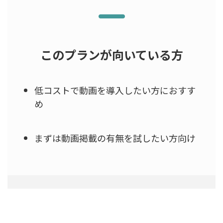
このプランが向いている方
低コストで動画を導入したい方におすす
め
まずは動画掲載の有無を試したい方向け