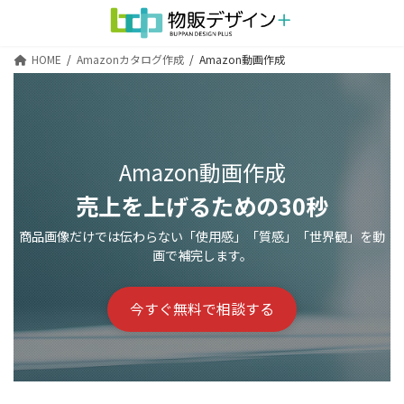
コ
ナ
ン
ビ
テ
ゲ
HOME
Amazonカタログ作成
Amazon動画作成
ン
ー
ツ
シ
へ
ョ
ス
ン
Amazon動画作成
キ
に
売上を上げるための30秒
ッ
移
プ
動
商品画像だけでは伝わらない「使用感」「質感」「世界観」を動
画で補完します。
今すぐ無料で相談する