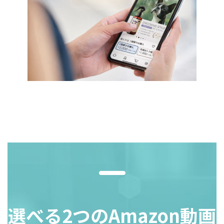
選べる2つのAmazon動画