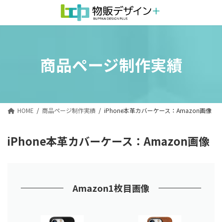
コ
ナ
ン
ビ
テ
ゲ
ン
ー
商品ページ制作実績
ツ
シ
へ
ョ
ス
ン
キ
に
HOME
商品ページ制作実績
iPhone本革カバーケース：Amazon画像
ッ
移
プ
動
iPhone本革カバーケース：Amazon画像
Amazon1枚目
画像