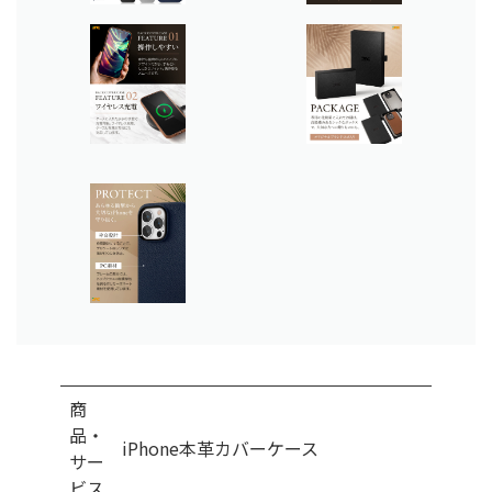
商
品・
iPhone本革カバーケース
サー
ビス