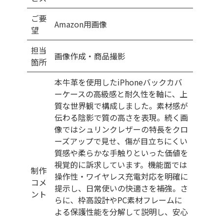
ご要
Amazon用画像
望
担当
画像作成・商品撮影
箇所
本牛革を使用したiPhoneバックカバ
ーケースの高級感と耐久性を軸に、上
質な世界観で構成しました。素材感が
伝わる陰影で質の高さを表現。続く画
像ではシュリンクレザーの特長をクロ
ーズアップで見せ、傷が目立ちにくい
質感や柔らかな手触りといった価値を
視覚的に訴求しています。機能面では
制作
操作性・ワイヤレス充電対応を明確に
コメ
提示し、日常使いの快適さを補強。さ
ント
らに、枠高設計やPC素材フレームに
よる保護性能を分解して説明し、安心